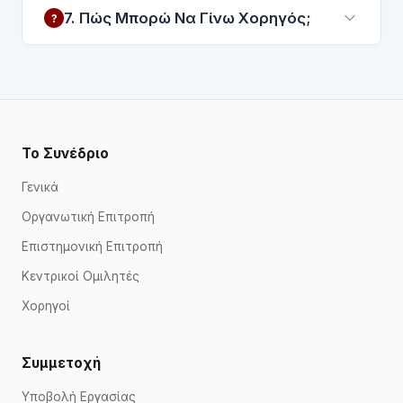
Οι εργασίες γίνονται δεκτές σε Ελληνικά ή
7. Πώς Μπορώ Να Γίνω Χορηγός;
?
Αγγλικά.
Επικοινωνήστε μαζί μας στο
kseklou@uop.gr για πληροφορίες χορηγίας.
Το Συνέδριο
Γενικά
Οργανωτική Επιτροπή
Επιστημονική Επιτροπή
Κεντρικοί Ομιλητές
Χορηγοί
Συμμετοχή
Υποβολή Εργασίας